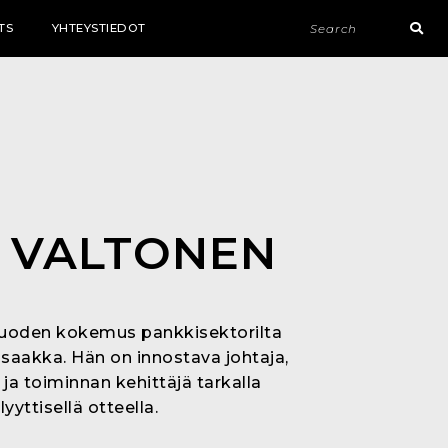
TS
YHTEYSTIEDOT
I VALTONEN
0 vuoden kokemus pankkisektorilta
saakka. Hän on innostava johtaja,
 ja toiminnan kehittäjä tarkalla
lyyttisellä otteella.