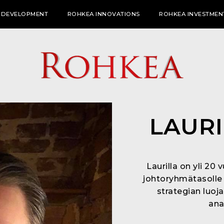
 DEVELOPMENT
ROHKEA INNOVATIONS
ROHKEA INVESTMEN
LAUR
Laurilla on yli 2
johtoryhmätasolle 
strategian luoja
ana