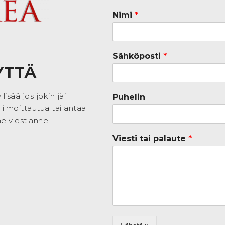
Nimi
*
Sähköposti
*
YTTÄ
isää jos jokin jäi
Puhelin
 ilmoittautua tai antaa
e viestiänne.
Viesti tai palaute
*