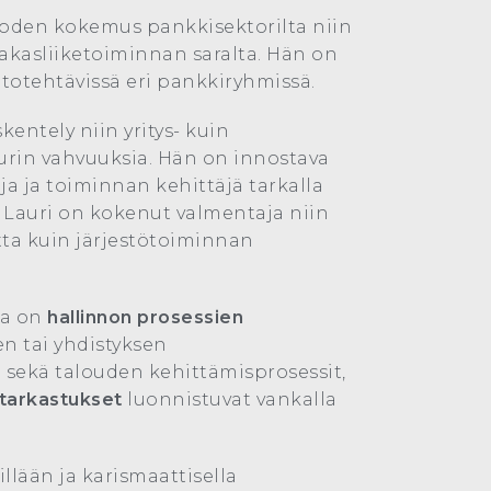
uoden kokemus pankkisektorilta niin
iakasliiketoiminnan saralta. Hän on
htotehtävissä eri pankkiryhmissä.
entely niin yritys- kuin
urin vahvuuksia. Hän on innostava
oja ja toiminnan kehittäjä tarkalla
a. Lauri on kokenut valmentaja niin
ta kuin järjestötoiminnan
ta on
hallinnon prosessien
sen tai yhdistyksen
 sekä talouden kehittämisprosessit,
tarkastukset
luonnistuvat vankalla
illään ja karismaattisella