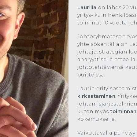
Laurilla
on lähes 20 v
yritys- kuin henkilöas
toiminut 10 vuotta jo
Johtoryhmätason työsk
yhteisökentällä on La
johtaja, strategian lu
analyyttisellä otteell
johtotehtäviensä kaut
puitteissa.
Laurin erityisosaamis
kirkastaminen
. Yrityk
johtamisjärjestelmien
kuten myös
toiminnan
kokemuksella.
Vaikuttavalla puhetyyl