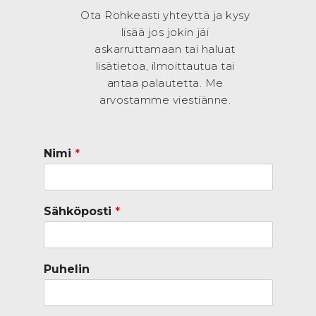
Ota Rohkeasti yhteyttä ja kysy
lisää jos jokin jäi
askarruttamaan tai haluat
lisätietoa, ilmoittautua tai
antaa palautetta. Me
arvostamme viestiänne.
Nimi
*
Sähköposti
*
Puhelin