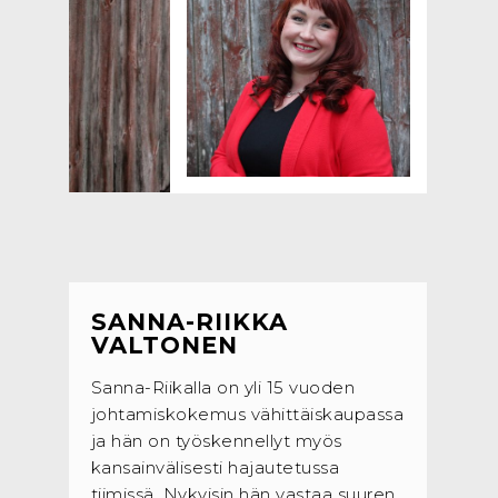
SANNA-RIIKKA
VALTONEN
Sanna-Riikalla on yli 15 vuoden
johtamiskokemus vähittäiskaupassa
ja hän on työskennellyt myös
kansainvälisesti hajautetussa
tiimissä. Nykyisin hän vastaa suuren